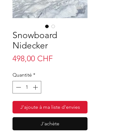
Snowboard
Nidecker
Prix
498,00 CHF
Quantité
*
J'ajoute à ma liste d'envies
J'achète