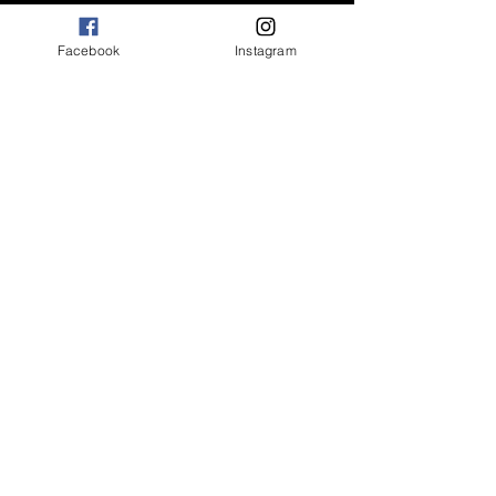
Facebook
Instagram
OK
FAQ
Livraisons et retours
Idéologie
Politique de confidentialité