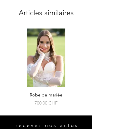
Articles similaires
Robe de mariée
Prix
700,00 CHF
recevez nos actus