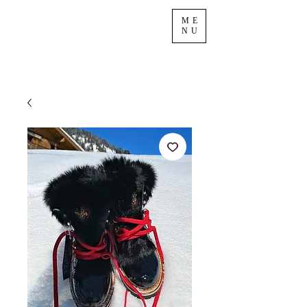
ME
NU