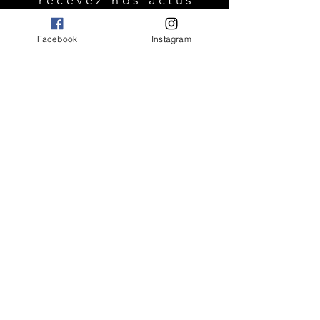
Facebook
Instagram
OK
FAQ
Livraisons et retours
Idéologie
Politique de confidentialité