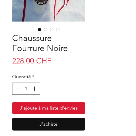
Chaussure
Fourrure Noire
Prix
228,00 CHF
Quantité
*
J'ajoute à ma liste d'envies
J'achète