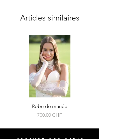
Articles similaires
Robe de mariée
Prix
700,00 CHF
recevez nos actus