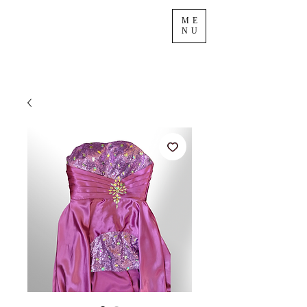
ME
NU