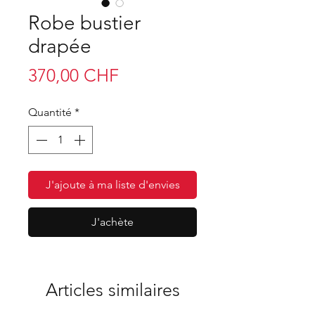
Robe bustier
drapée
Prix
370,00 CHF
Quantité
*
J'ajoute à ma liste d'envies
J'achète
Articles similaires