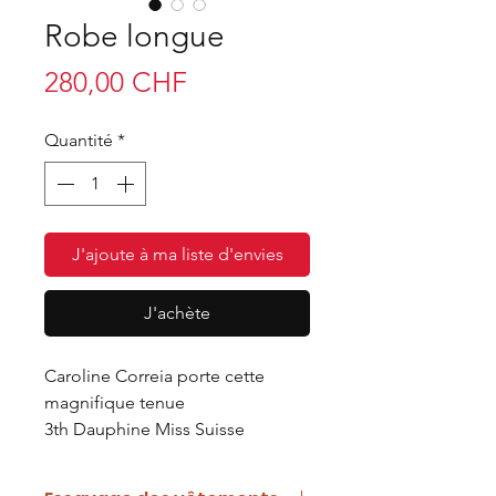
Robe longue
Prix
280,00 CHF
Quantité
*
J'ajoute à ma liste d'envies
J'achète
Caroline Correia porte cette
magnifique tenue
3th Dauphine Miss Suisse
Francophone 2021 👸