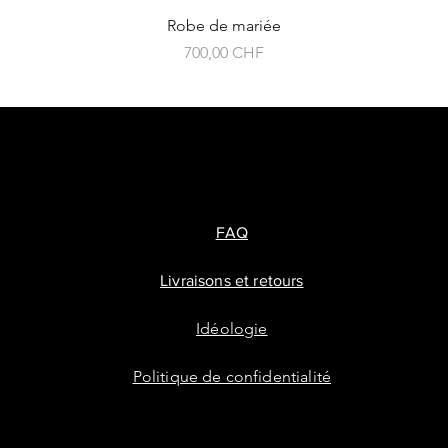
Robe de mariée
Prix
700,00 CHF
FAQ
Livraisons et retours
Idéologie
Politique de confidentialité