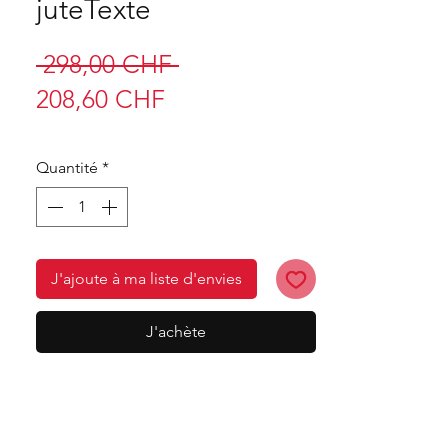
juteTexte
Prix
 298,00 CHF 
Prix
original
208,60 CHF
promotionnel
Quantité
*
J'ajoute à ma liste d'envies
J'achète