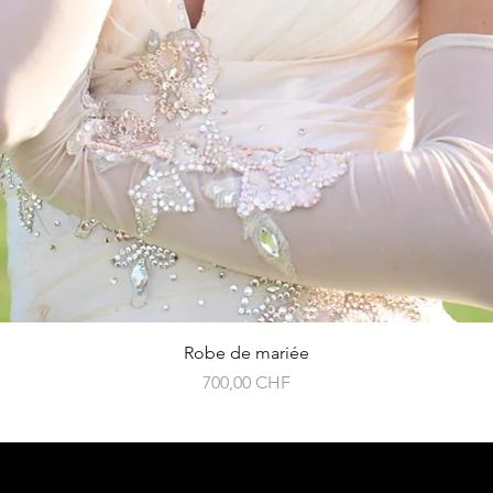
Robe de mariée
Prix
700,00 CHF