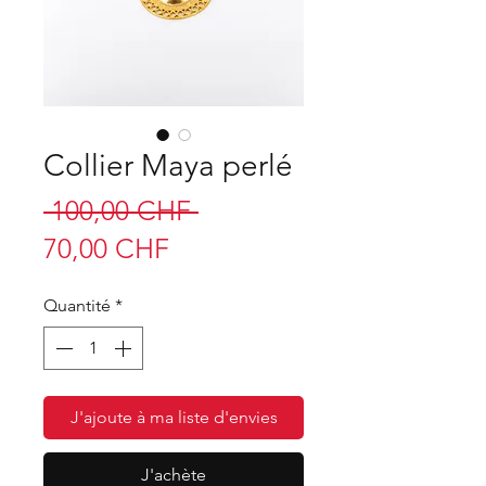
Collier Maya perlé
Prix
 100,00 CHF 
Prix
original
70,00 CHF
promotionnel
Quantité
*
J'ajoute à ma liste d'envies
J'achète