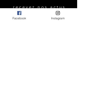
recevez nos actus
Facebook
Instagram
OK
FAQ
Livraisons et retours
Idéologie