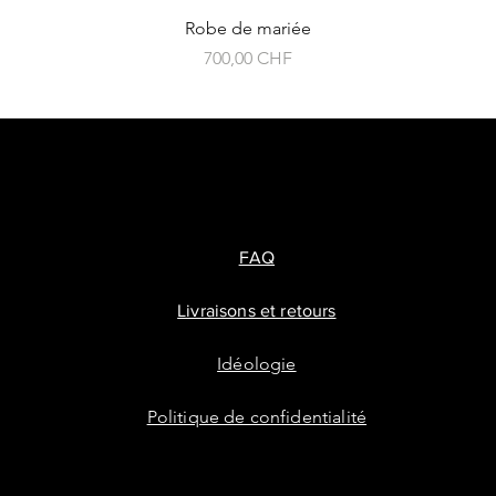
Robe de mariée
Prix
700,00 CHF
FAQ
Livraisons et retours
Idéologie
Politique de confidentialité