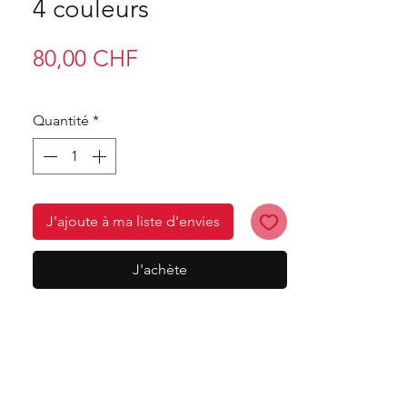
4 couleurs
Prix
80,00 CHF
Quantité
*
J'ajoute à ma liste d'envies
J'achète