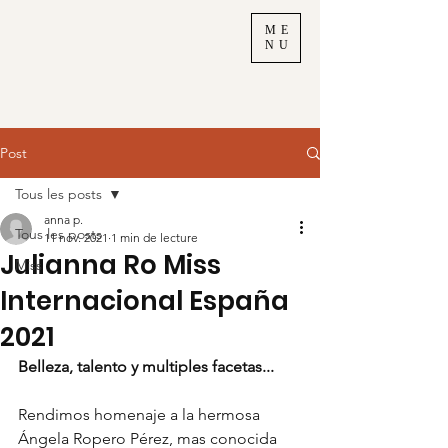
ME
NU
Post
Tous les posts
anna p.
Tous les posts
11 nov. 2021
1 min de lecture
Julianna Ro Miss
Miss
Internacional España
2021
Belleza, talento y multiples facetas...
Rendimos homenaje a la hermosa 
Ángela Ropero Pérez, mas conocida  