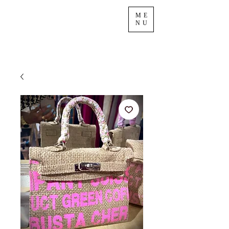
ME
NU