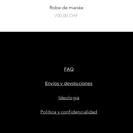
Robe de mariée
Precio
700,00 CHF
FAQ
Envíos y devoluciones
Ideología
Política y confidencialidad