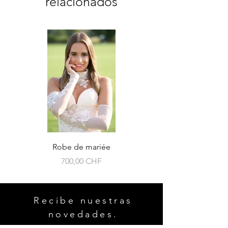
relacionados
Robe de mariée
Precio
700,00 CHF
Recibe nuestras
novedades.