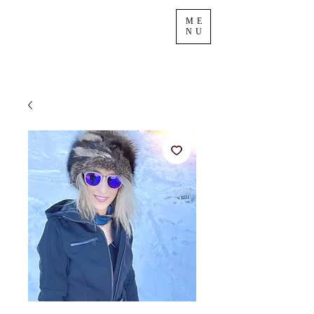
ME
NU