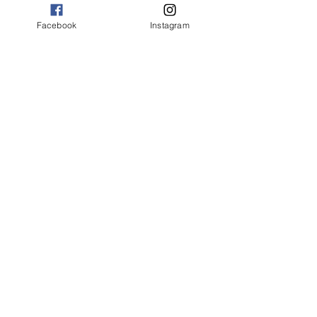
Facebook
Instagram
OK
FAQ
Envíos y devoluciones
Ideología
Política y confidencialidad