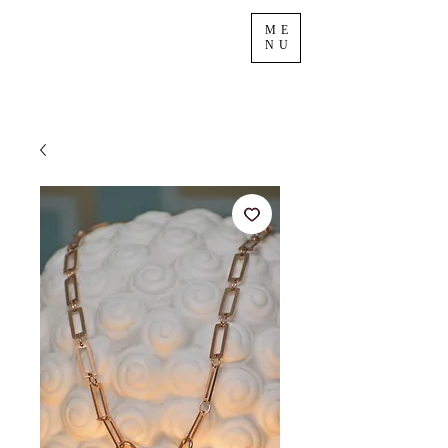
ME
NU