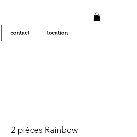
contact
location
2 pièces Rainbow