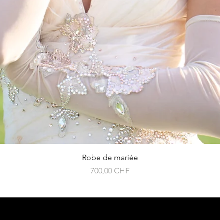
Robe de mariée
Precio
700,00 CHF