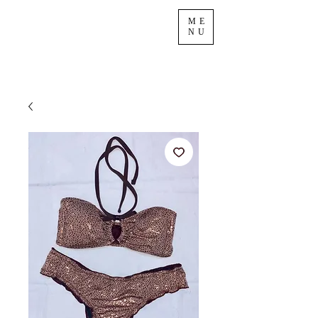
ME
NU