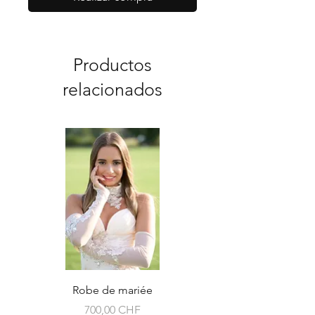
Productos
relacionados
Robe de mariée
Precio
700,00 CHF