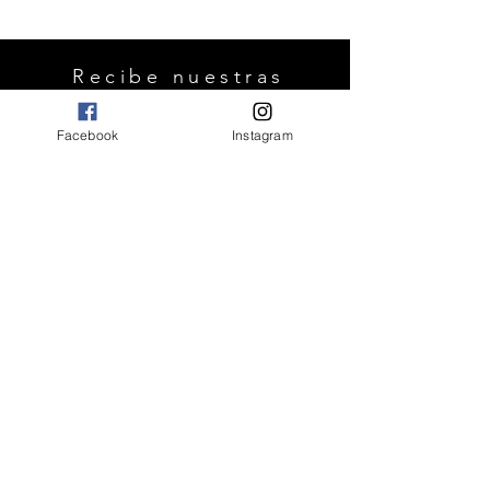
Recibe nuestras
novedades.
Facebook
Instagram
OK
FAQ
Envíos y devoluciones