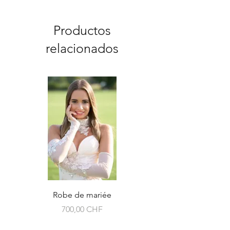
Productos
relacionados
Robe de mariée
Precio
700,00 CHF