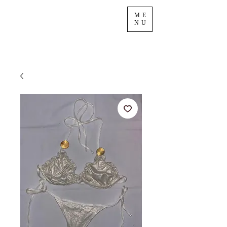
ME
NU