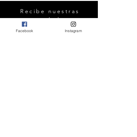
Recibe nuestras
novedades.
Facebook
Instagram
OK
FAQ
Envíos y devoluciones